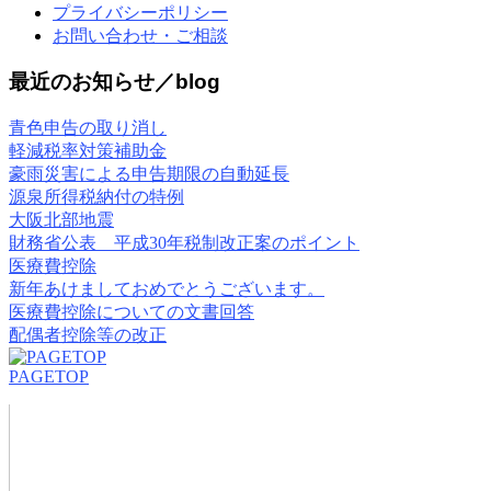
プライバシーポリシー
お問い合わせ・ご相談
最近のお知らせ／blog
青色申告の取り消し
軽減税率対策補助金
豪雨災害による申告期限の自動延長
源泉所得税納付の特例
大阪北部地震
財務省公表 平成30年税制改正案のポイント
医療費控除
新年あけましておめでとうございます。
医療費控除についての文書回答
配偶者控除等の改正
PAGETOP